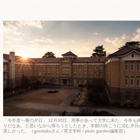
「今年度一番の夕日」 12月30日、用事があって大学に来た。今年も
りだなあ、と思いながら帰ろうとしたとき、本館の向こうに沈む夕日
美しかった。（gorotakuさん / 英文学科 / plum garden編集部）