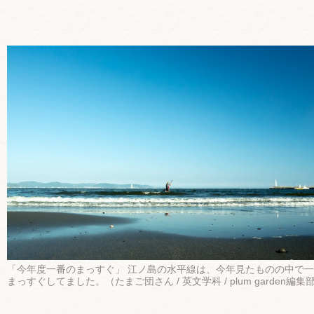
「今年度一番のまっすぐ」 江ノ島の水平線は、今年見たものの中で
まっすぐしてました。（たまご団さん / 英文学科 / plum garden編集