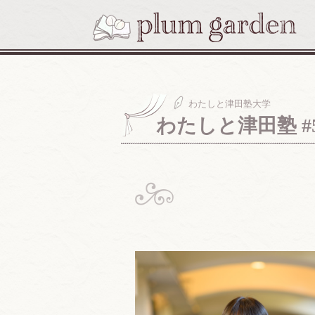
わたしと津田塾大学
わたしと津田塾 #