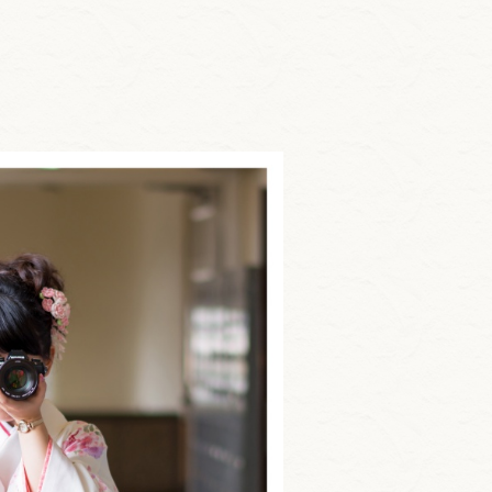
(13)
Lens Between US @ Tsuda
University(2)
Lens Between US @ Tsuda
College(6)
つだラボ(30)
Tsuda Tsuda C ～津田塾生の
ホ・ン・ネ～(18)