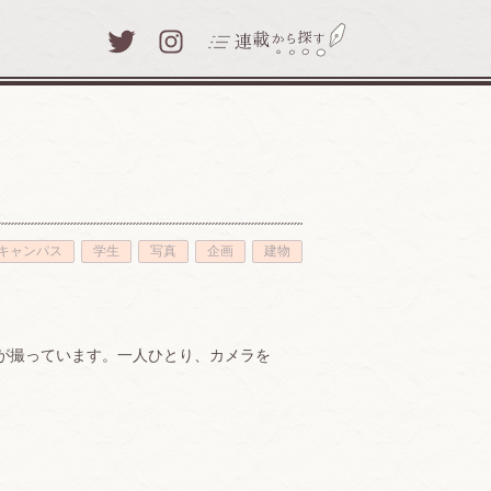
Twitter
Instagram
わたしと津田塾大学(39)
キャンパス
学生
写真
企画
建物
わたしのまなびアイテム(8)
津田塾探訪(29)
キャンパスレポート(71)
その友達が撮っています。一人ひとり、カメラを
写真とひとこと(24)
人生と学び(30)
梅いち凛 ～咲いた津田塾生～
(25)
先生、あの話をしてください