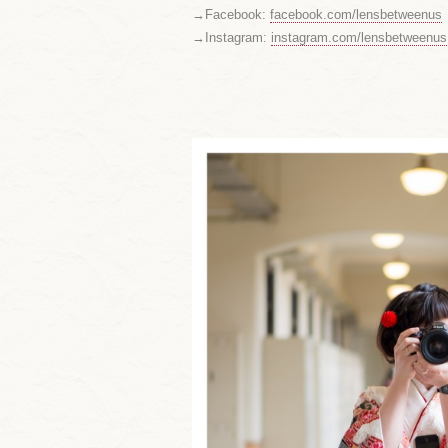
→Facebook:
facebook.com/lensbetweenus
→Instagram:
instagram.com/lensbetweenus