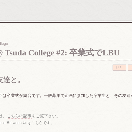
llege
 @ Tsuda College #2: 卒業式でLBU
ひと
友達と。
a College、今回は卒業式が舞台です。一般募集で企画に参加した卒業生と、
。
ては、
こちらの記事
をご覧下さい。
 Between Usはこちらです。