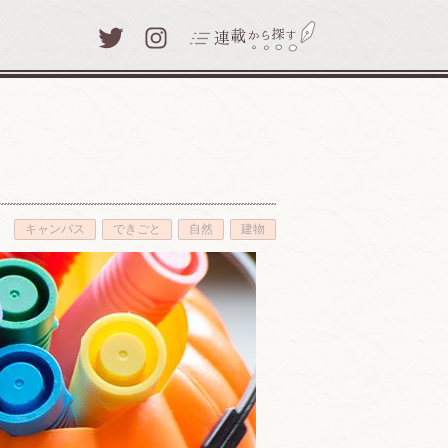
Twitter
Instagram
わたしと津田塾大学(39)
キャンパス
できごと
自然
建物
わたしのまなびアイテム(8)
津田塾探訪(29)
キャンパスレポート(71)
写真とひとこと(24)
人生と学び(30)
梅いち凛 ～咲いた津田塾生～
(25)
先生、あの話をしてください