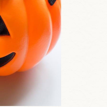
(13)
Lens Between US @ Tsuda
University(2)
Lens Between US @ Tsuda
College(6)
つだラボ(30)
Tsuda Tsuda C ～津田塾生の
ホ・ン・ネ～(18)