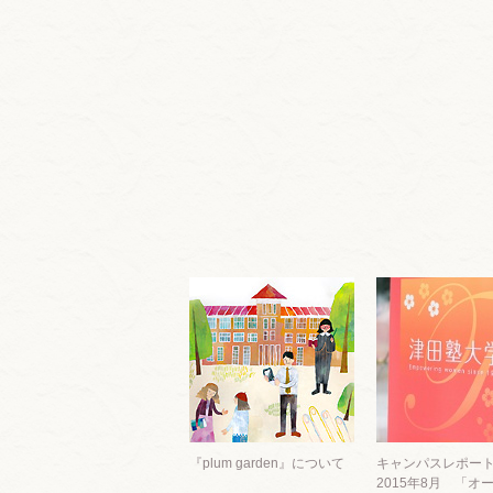
『plum garden』について
キャンパスレポート #
2015年8月 「オ