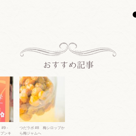
9 -
つだラボ #8 梅シロップか
ープンキ
ら梅ジャムへ