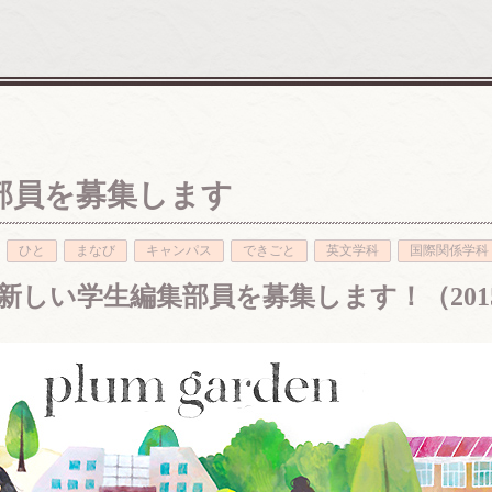
n編集部員を募集します
ひと
まなび
キャンパス
できごと
英文学科
国際関係学科
集部は、新しい学生編集部員を募集します！（20