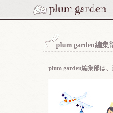
plum garde
plum garden編