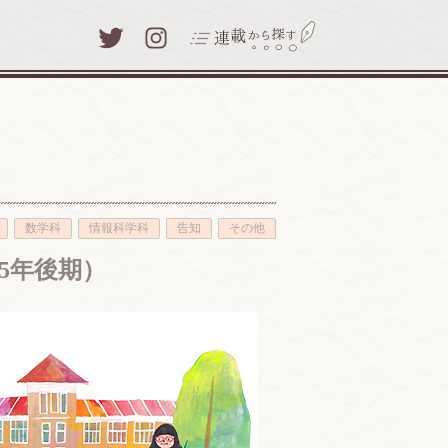
Twitter
Instagram
わたしと津田塾大学(39)
数学科
情報科学科
告知
その他
わたしのまなびアイテム(8)
15年後期）
津田塾探訪(29)
キャンパスレポート(71)
写真とひとこと(24)
人生と学び(30)
梅いち凛 ～咲いた津田塾生～
(25)
先生、あの話をしてください