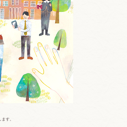
(13)
Lens Between US @ Tsuda
University(2)
Lens Between US @ Tsuda
College(6)
つだラボ(30)
Tsuda Tsuda C ～津田塾生の
ホ・ン・ネ～(18)
します。