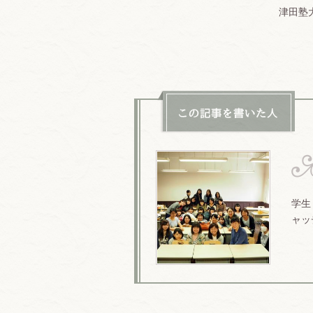
津田塾
学生
ャッ