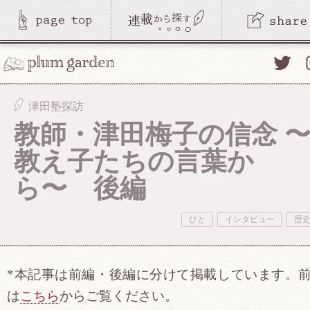
Twitte
津田塾探訪
教師・津田梅子の信念 
教え子たちの言葉か
ら〜 後編
ひと
インタビュー
歴
*
本記事は前編・後編に分けて掲載しています。
は
こちら
からご覧ください。