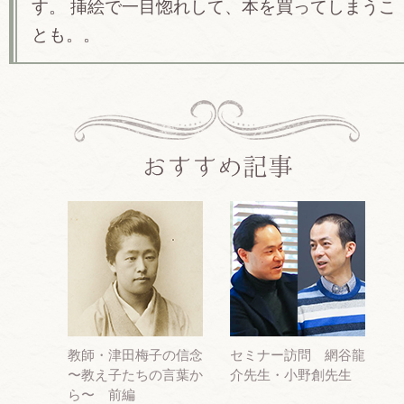
す。 挿絵で一目惚れして、本を買ってしまうこ
とも。。
教師・津田梅子の信念
セミナー訪問 網谷龍
〜教え子たちの言葉か
介先生・小野創先生
ら〜 前編