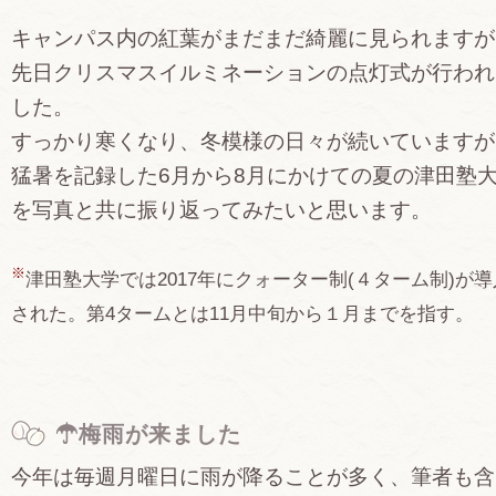
キャンパス内の紅葉がまだまだ綺麗に見られますが
先日クリスマスイルミネーションの点灯式が行われ
した。
すっかり寒くなり、冬模様の日々が続いていますが
猛暑を記録した6月から8月にかけての夏の津田塾
を写真と共に振り返ってみたいと思います。
※
津田塾大学では2017年にクォーター制(４ターム制)が導
された。第4タームとは11月中旬から１月までを指す。
☂梅雨が来ました
今年は毎週月曜日に雨が降ることが多く、筆者も含