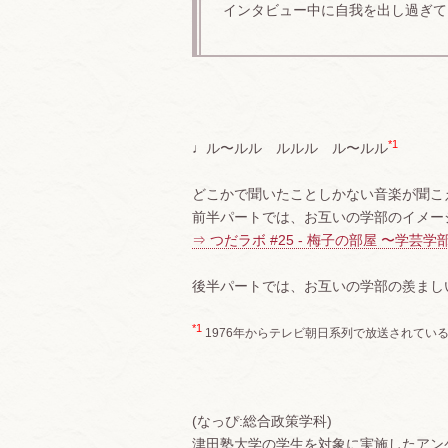
インタビュー中に自我を出し過ぎて
*1
♩ル〜ルル ルルル ル〜ルル
どこかで聞いたことしかない音楽が聞こ
前半パートでは、お互いの学部のイメー
⇒ つだラボ #25 - 梅子の部屋 〜
後半パートでは、お互いの学部の羨まし
*1
1976年からテレビ朝日系列で放送されて
(なっぴ:総合政策学科)
津田塾大学の学生を対象に実施したアン