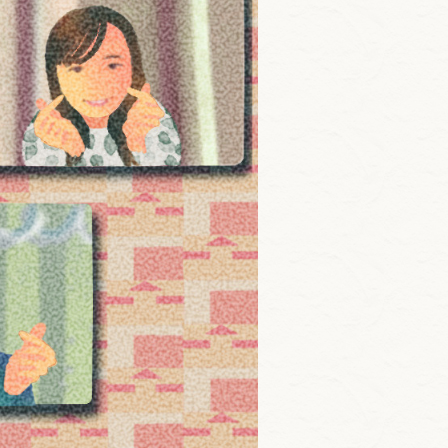
(13)
Lens Between US @ Tsuda
University(2)
Lens Between US @ Tsuda
College(6)
つだラボ(30)
Tsuda Tsuda C ～津田塾生の
ホ・ン・ネ～(18)