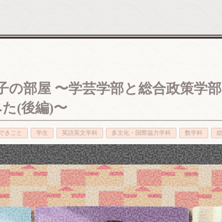
- 梅子の部屋 〜学芸学部と総合政策
た(後編)〜
できごと
学生
英語英文学科
多文化・国際協力学科
数学科