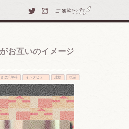
Twitter
Instagram
学部がお互いのイメージ
わたしと津田塾大学(39)
わたしのまなびアイテム(8)
総合政策学科
インタビュー
建物
授業
津田塾探訪(29)
キャンパスレポート(71)
写真とひとこと(24)
人生と学び(30)
梅いち凛 ～咲いた津田塾生～
(25)
先生、あの話をしてください