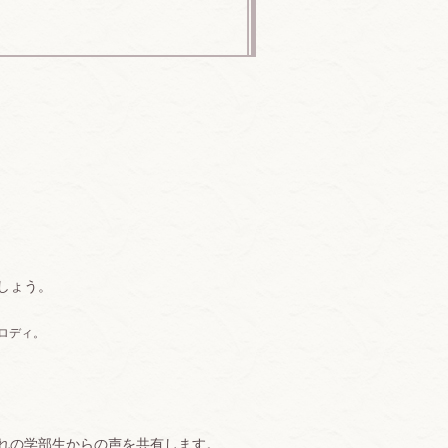
しょう。
ロディ。
れの学部生からの声を共有します。