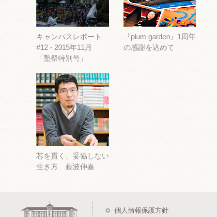
キャンパスレポート
『plum garden』1周年
#12 - 2015年11月
の感謝を込めて
「塾祭特別号」
芯を貫く、妥協しない
生き方 藤波伸嘉
個人情報保護方針