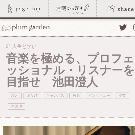
Twitte
人生と学び
音楽を極める、プロフェ
ッショナル・リスナーを
目指せ 池田澄人
ひと
まなび
キャンパス
教員
インタビュー
授業
その他