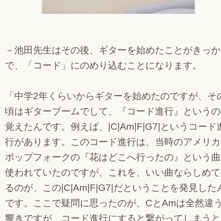
－池田先生はその後、ギターを始めたことがきっか
で、「コード」にのめり込むことになります。
「中学2年くらいからギターを始めたのですが、そ
頃はギターブームでして、『コード進行』というの
覚えたんです。例えば、|C|Am|F|G7|というコード
行があります。このコード進行は、当時のアメリカ
ポップフォークの『花はどこへ行ったの』という曲
使われていたのですが、これを、いい曲ならしめて
るのが、この|C|Am|F|G7|だということを発見した
です。ここで疑問に思ったのが、CとAmは全然違
響きですが、コード進行にすると繋がってしまうと