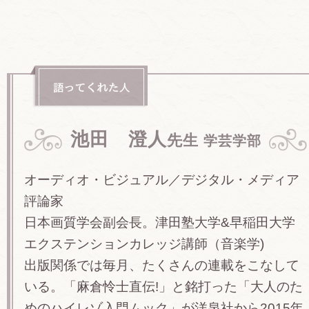
池田 澄人
先生
学芸学部
オーディオ・ビジュアル／デジタル・メディア
評論家
日本画質学会副会長。津田塾大学&早稲田大学
エクステンションカレッジ講師（音楽学)
出版関係では毎月、たくさんの連載をこなして
いる。「麻倉怜士直伝!」と銘打った「大人のた
めのハイレゾ入門ムック」が洋泉社から2015年