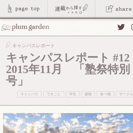
Twitte
キャンパスレポート
キャンパスレポート #12 
2015年11月 「塾祭特別
号」
キャンパス
できごと
学生
建物
食べ物
サーク