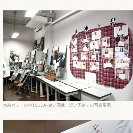
大泉ゼミ「UN×TSUDA~遠い国連、近い国連」の写真展示。