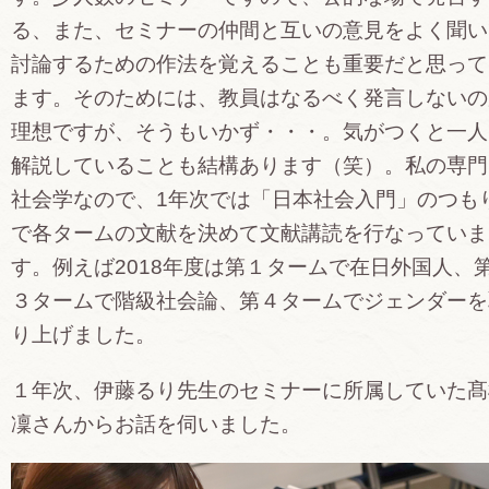
る、また、セミナーの仲間と互いの意見をよく聞い
討論するための作法を覚えることも重要だと思って
ます。そのためには、教員はなるべく発言しないの
理想ですが、そうもいかず・・・。気がつくと一人
解説していることも結構あります（笑）。私の専門
社会学なので、1年次では「日本社会入門」のつも
で各タームの文献を決めて文献講読を行なっていま
す。例えば2018年度は第１タームで在日外国人、
３タームで階級社会論、第４タームでジェンダーを
り上げました。
１年次、伊藤るり先生のセミナーに所属していた髙
凜さんからお話を伺いました。