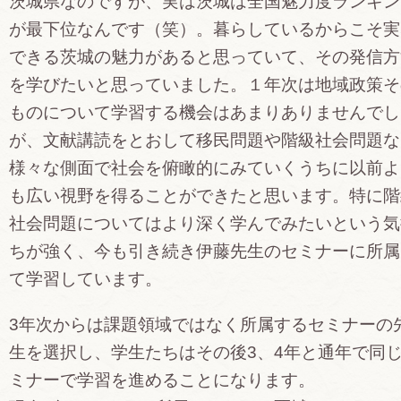
茨城県なのですが、実は茨城は全国魅力度ランキン
が最下位なんです（笑）。暮らしているからこそ実
できる茨城の魅力があると思っていて、その発信方
を学びたいと思っていました。１年次は地域政策そ
ものについて学習する機会はあまりありませんでし
が、文献講読をとおして移民問題や階級社会問題な
様々な側面で社会を俯瞰的にみていくうちに以前よ
も広い視野を得ることができたと思います。特に階
社会問題についてはより深く学んでみたいという気
ちが強く、今も引き続き伊藤先生のセミナーに所属
て学習しています。
3年次からは課題領域ではなく所属するセミナーの
生を選択し、学生たちはその後3、4年と通年で同
ミナーで学習を進めることになります。