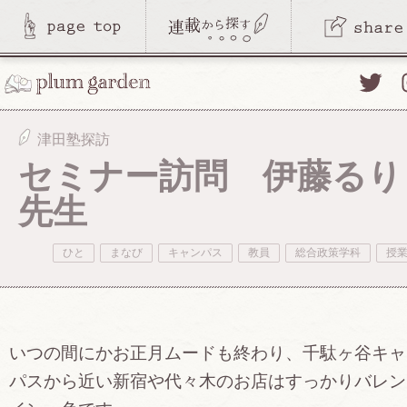
Twitte
津田塾探訪
セミナー訪問 伊藤るり
先生
ひと
まなび
キャンパス
教員
総合政策学科
授
いつの間にかお正月ムードも終わり、千駄ヶ谷キャ
パスから近い新宿や代々木のお店はすっかりバレン