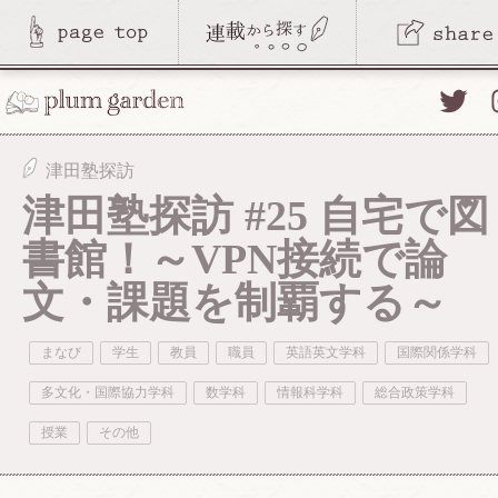
Twitte
津田塾探訪
津田塾探訪 #25 自宅で図
書館！～VPN接続で論
文・課題を制覇する～
まなび
学生
教員
職員
英語英文学科
国際関係学科
多文化・国際協力学科
数学科
情報科学科
総合政策学科
授業
その他