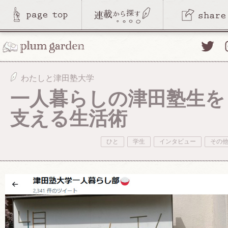
Twitte
わたしと津田塾大学
一人暮らしの津田塾生を
支える生活術
ひと
学生
インタビュー
その