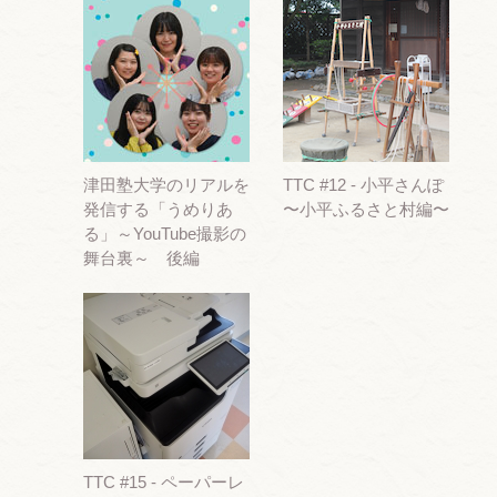
津田塾大学のリアルを
TTC #12 - 小平さんぽ
発信する「うめりあ
〜小平ふるさと村編〜
る」～YouTube撮影の
舞台裏～ 後編
TTC #15 - ペーパーレ