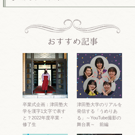
卒業式企画：津田塾大
津田塾大学のリアルを
学を漢字1文字で表す
発信する「うめりあ
と？2022年度卒業・
る」～YouTube撮影の
修了生
舞台裏～ 前編